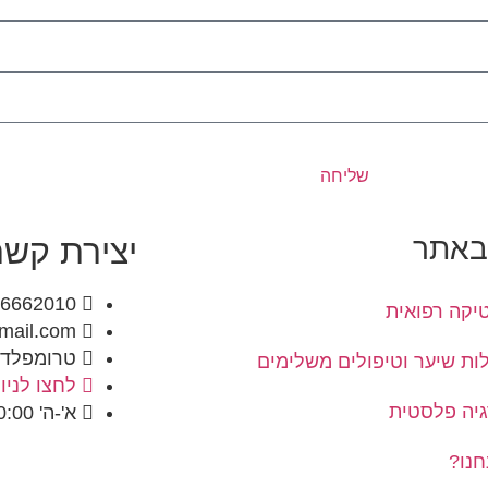
שליחה
 באתר
יצירת קשר
26662010
קה רפואית
mail.com
טרומפלדור 15 עיר עתיקה ב
ת שיער וטיפולים משלימים
לחצו לניווט 
גיה פלסטית
א'-ה' 10:00-20:00
חנו?