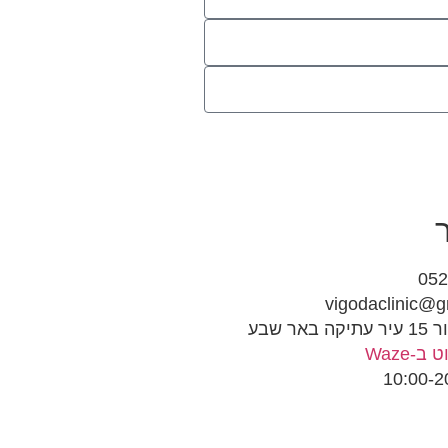
05
vigodaclinic@g
אר שבע
ב-Waze